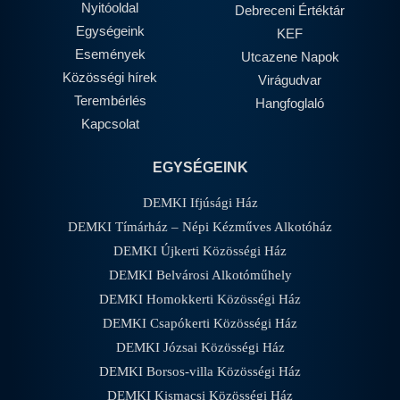
Nyitóoldal
Debreceni Értéktár
Egységeink
KEF
Események
Utcazene Napok
Közösségi hírek
Virágudvar
Terembérlés
Hangfoglaló
Kapcsolat
EGYSÉGEINK
DEMKI Ifjúsági Ház
DEMKI Tímárház – Népi Kézműves Alkotóház
DEMKI Újkerti Közösségi Ház
DEMKI Belvárosi Alkotóműhely
DEMKI Homokkerti Közösségi Ház
DEMKI Csapókerti Közösségi Ház
DEMKI Józsai Közösségi Ház
DEMKI Borsos-villa Közösségi Ház
DEMKI Kismacsi Közösségi Ház