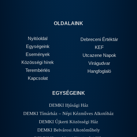
OLDALAINK
Nyitóoldal
Debreceni Értéktár
Egységeink
KEF
Események
Utcazene Napok
Közösségi hírek
Virágudvar
Terembérlés
Hangfoglaló
Kapcsolat
EGYSÉGEINK
DEMKI Ifjúsági Ház
DEMKI Tímárház – Népi Kézműves Alkotóház
DEMKI Újkerti Közösségi Ház
DEMKI Belvárosi Alkotóműhely