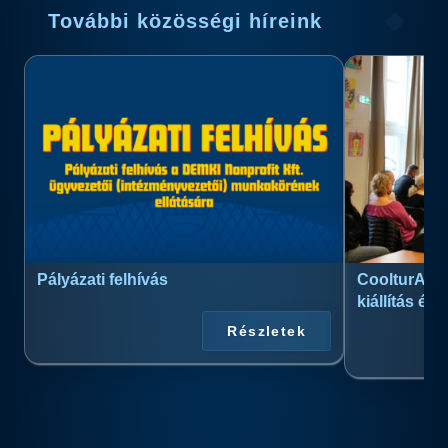
További közösségi híreink
Pályázati felhívás
CoolturArt™
kiállítás és
Részletek