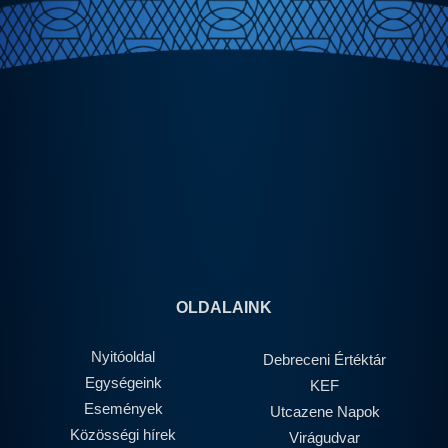
OLDALAINK
Nyitóoldal
Debreceni Értéktár
Egységeink
KEF
Események
Utcazene Napok
Közösségi hírek
Virágudvar