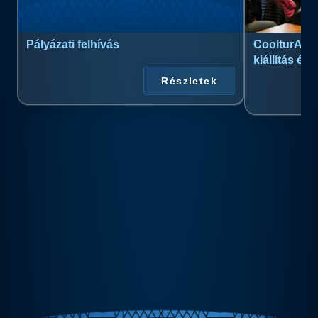
Pályázati felhívás
CoolturArt™
kiállítás és
Részletek