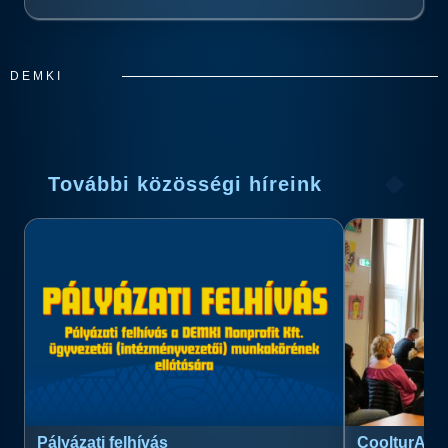
DEMKI
További közösségi híreink
Pályázati felhívás
CoolturArt™