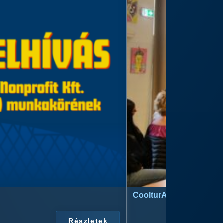
CoolturArt™ Licit-Day™ 
Részletek