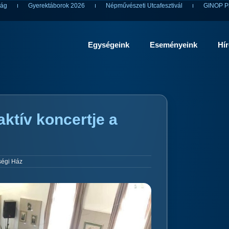
ság
Gyerektáborok 2026
Népművészeti Utcafesztivál
GINOP Pl
Egységeink
Eseményeink
Hí
ktív koncertje a
ségi Ház