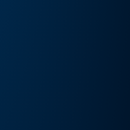
művészeti kiállítás és művészeti nap
Részlete