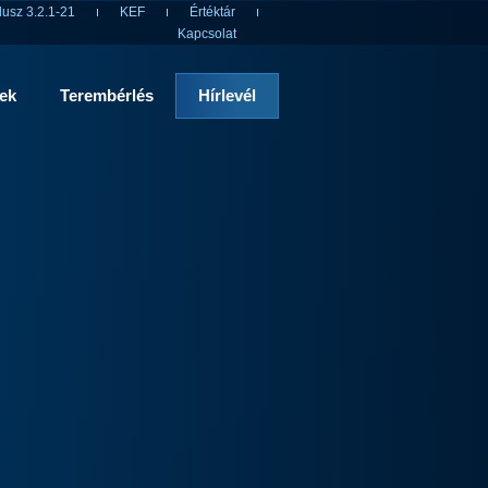
usz 3.2.1-21
KEF
Értéktár
Kapcsolat
rek
Terembérlés
Hírlevél