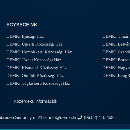
EGYSÉGEINK
DEMKI Ifjúsági Ház
DEMKI Tímárh
DEMKI Újkerti Közösségi Ház
DEMKI Belvár
DEMKI Homokkerti Közösségi Ház
DEMKI Csapóke
DEMKI Józsai Közösségi Ház
DEMKI Borsos-
DEMKI Kismacsi Közösségi Ház
DEMKI Nagyma
DEMKI Ondódi Közösségi Ház
DEMKI Beug
DEMKI Tégláskerti Közösségi Ház
Közérdekű információk
ebrecen Simonffy u. 21
info@demki.hu
(06 52) 415 498