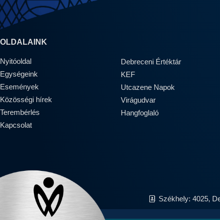
OLDALAINK
Nyitóoldal
Debreceni Értéktár
Egységeink
KEF
Események
Utcazene Napok
Közösségi hírek
Virágudvar
Terembérlés
Hangfoglaló
Kapcsolat
Székhely: 4025, D