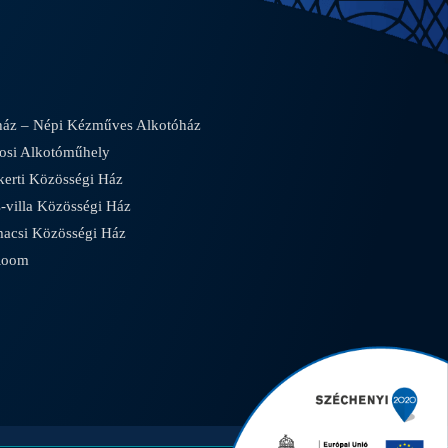
áz – Népi Kézműves Alkotóház
osi Alkotóműhely
rti Közösségi Ház
villa Közösségi Ház
csi Közösségi Ház
Room