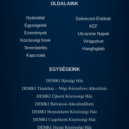
OLDALAINK
Nyitóoldal
Debreceni Értéktár
Egységeink
KEF
Események
Utcazene Napok
Közösségi hírek
Virágudvar
Terembérlés
Hangfoglaló
Kapcsolat
EGYSÉGEINK
DEMKI Ifjúsági Ház
DEMKI Tímárház – Népi Kézműves Alkotóház
DEMKI Újkerti Közösségi Ház
DEMKI Belvárosi Alkotóműhely
DEMKI Homokkerti Közösségi Ház
DEMKI Csapókerti Közösségi Ház
DEMKI Józsai Közösségi Ház