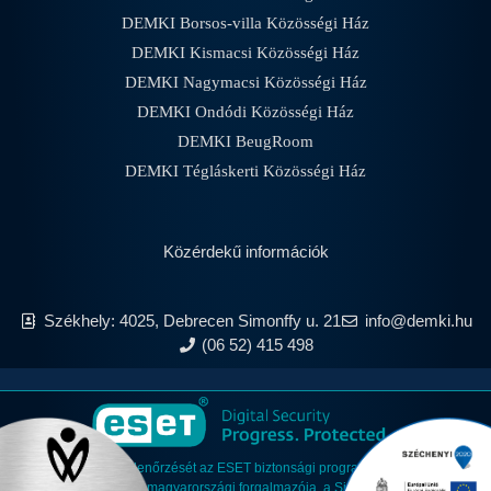
DEMKI Borsos-villa Közösségi Ház
DEMKI Kismacsi Közösségi Ház
DEMKI Nagymacsi Közösségi Ház
DEMKI Ondódi Közösségi Ház
DEMKI BeugRoom
DEMKI Tégláskerti Közösségi Ház
Közérdekű információk
Székhely: 4025, Debrecen Simonffy u. 21
info@demki.hu
(06 52) 415 498
Anyagaink vírusellenőrzését az ESET biztonsági programokkal végezzük,
amelyet a szoftver magyarországi forgalmazója, a Sicontact Kft. biztosít