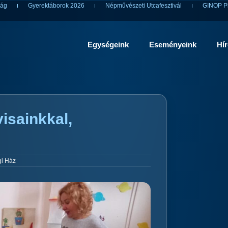
ság
Gyerektáborok 2026
Népművészeti Utcafesztivál
GINOP Pl
Egységeink
Eseményeink
Hí
isainkkal,
i Ház