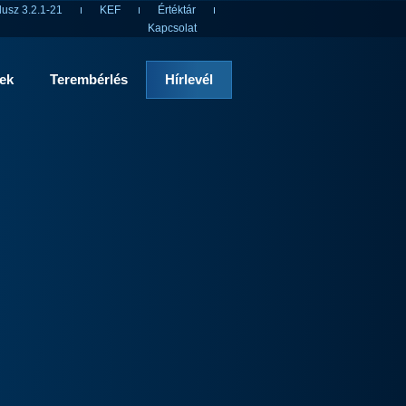
usz 3.2.1-21
KEF
Értéktár
Kapcsolat
rek
Terembérlés
Hírlevél