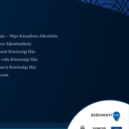
áz – Népi Kézműves Alkotóház
osi Alkotóműhely
rti Közösségi Ház
villa Közösségi Ház
csi Közösségi Ház
Room