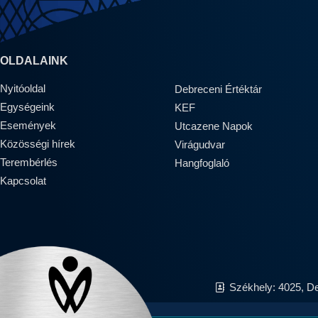
OLDALAINK
Nyitóoldal
Debreceni Értéktár
Egységeink
KEF
Események
Utcazene Napok
Közösségi hírek
Virágudvar
Terembérlés
Hangfoglaló
Kapcsolat
Székhely: 4025, D