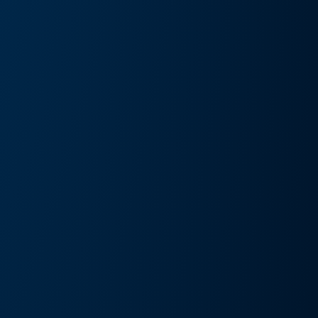
művészeti kiállítás és művészeti nap
Részlete