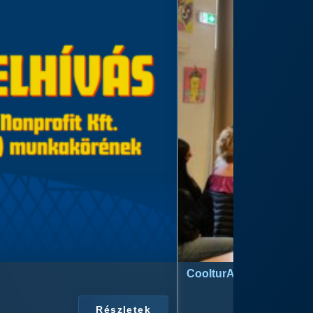
CoolturArt™ Licit-Day™ 
Részletek