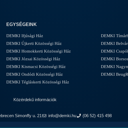
EGYSÉGEINK
DEMKI Ifjúsági Ház
DEMKI Tímárh
DEMKI Újkerti Közösségi Ház
DEMKI Belvár
DEMKI Homokkerti Közösségi Ház
DEMKI Csapóke
DEMKI Józsai Közösségi Ház
DEMKI Borsos-
DEMKI Kismacsi Közösségi Ház
DEMKI Nagyma
DEMKI Ondódi Közösségi Ház
DEMKI Beug
DEMKI Tégláskerti Közösségi Ház
Közérdekű információk
ebrecen Simonffy u. 21
info@demki.hu
(06 52) 415 498