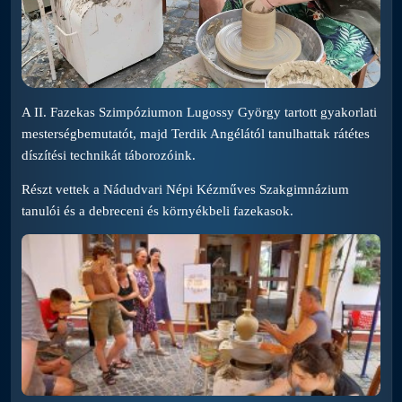
A II. Fazekas Szimpóziumon Lugossy György tartott gyakorlati
mesterségbemutatót, majd Terdik Angélától tanulhattak rátétes
díszítési technikát táborozóink.
Részt vettek a Nádudvari Népi Kézműves Szakgimnázium
tanulói és a debreceni és környékbeli fazekasok.