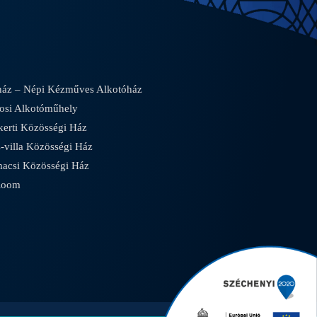
áz – Népi Kézműves Alkotóház
osi Alkotóműhely
rti Közösségi Ház
villa Közösségi Ház
csi Közösségi Ház
Room