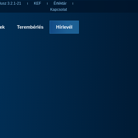
usz 3.2.1-21
KEF
Értéktár
Kapcsolat
rek
Terembérlés
Hírlevél