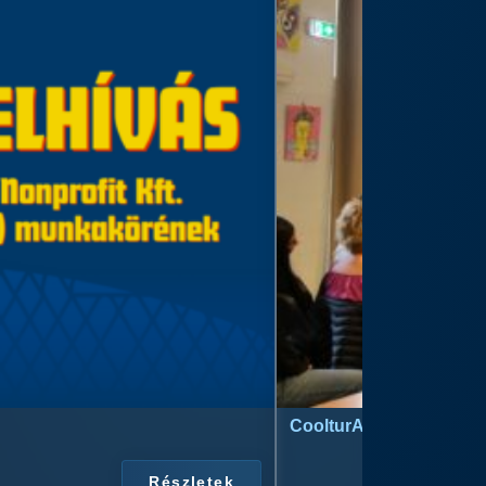
CoolturArt™ Licit-Day™ 
Részletek