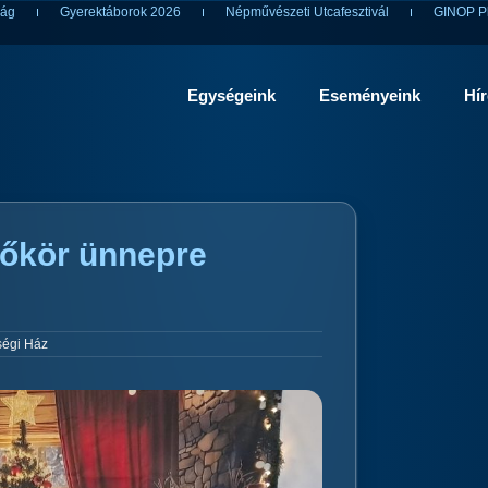
ság
Gyerektáborok 2026
Népművészeti Utcafesztivál
GINOP Pl
Egységeink
Eseményeink
Hí
zőkör ünnepre
ségi Ház