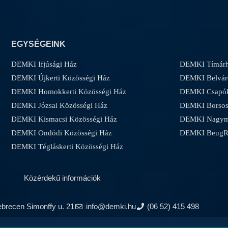
EGYSÉGEINK
DEMKI Ifjúsági Ház
DEMKI Tímárh
DEMKI Újkerti Közösségi Ház
DEMKI Belvár
DEMKI Homokkerti Közösségi Ház
DEMKI Csapóke
DEMKI Józsai Közösségi Ház
DEMKI Borsos-
DEMKI Kismacsi Közösségi Ház
DEMKI Nagyma
DEMKI Ondódi Közösségi Ház
DEMKI Beug
DEMKI Tégláskerti Közösségi Ház
Közérdekű információk
ebrecen Simonffy u. 21
info@demki.hu
(06 52) 415 498