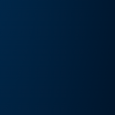
művészeti kiállítás és művészeti nap
Részlete