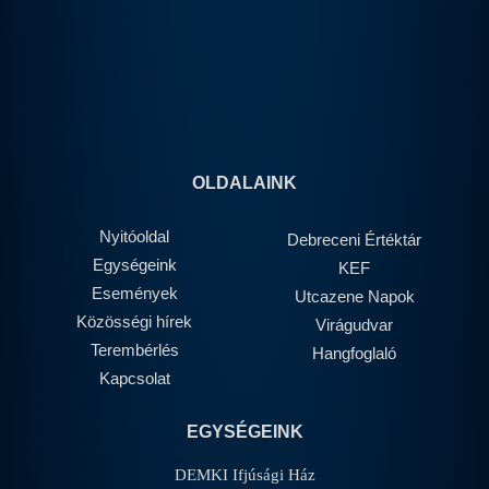
OLDALAINK
Nyitóoldal
Debreceni Értéktár
Egységeink
KEF
Események
Utcazene Napok
Közösségi hírek
Virágudvar
Terembérlés
Hangfoglaló
Kapcsolat
EGYSÉGEINK
DEMKI Ifjúsági Ház