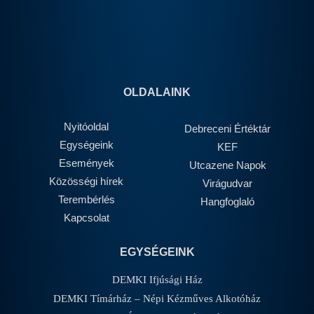
OLDALAINK
Nyitóoldal
Debreceni Értéktár
Egységeink
KEF
Események
Utcazene Napok
Közösségi hírek
Virágudvar
Terembérlés
Hangfoglaló
Kapcsolat
EGYSÉGEINK
DEMKI Ifjúsági Ház
DEMKI Tímárház – Népi Kézműves Alkotóház