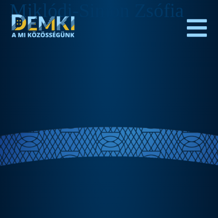
Miklódi-Simon Zsófia